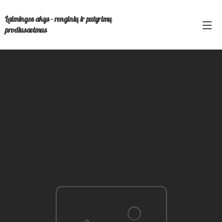
Laimingos akys – renginių ir patyrimų
prodiusavimas